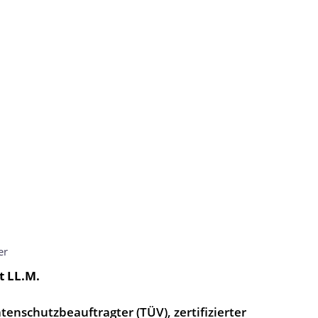
er
t LL.M.
atenschutzbeauftragter (TÜV), zertifizierter