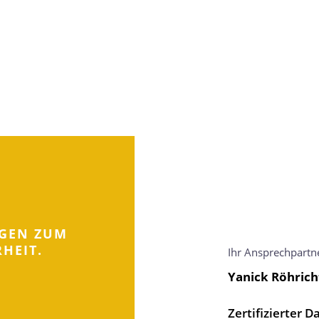
AGEN ZUM
HEIT.
Ihr Ansprechpartn
Yanick Röhrich
Zertifizierter D