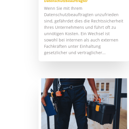
Datenschutzbeauftragter
Wenn Sie mit Ihrem
Datenschutzbeauftragten unzufrieden
sind, gefährdet dies die Rechtssicherheit
Ihres Unternehmens und führt oft zu
unnötigen Kosten. Ein Wechsel ist
sowohl bei internen als auch externen
Fachkräften unter Einhaltung
gesetzlicher und vertraglicher...