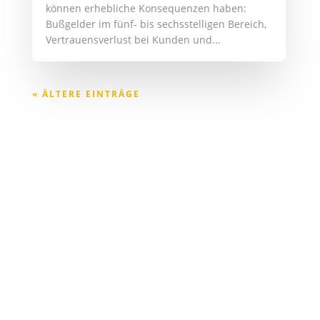
Zertifizierter Datenschutzbeauftragter (TÜV),
zertifizierter Informationssicherheitsbeauftragter
(DGI)
ALPHATECH
CONSULTING GMBH
Taunusstraße 11
65183 Wiesbaden
TELEFON
+49 611 445 010 04