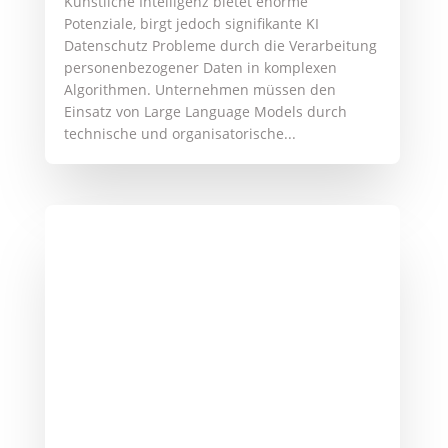
Geschäftsführung und schafft durch
zertifizierte Expertise aus IT und...
Datenschutzbeauftragter in der
Unternehmensgruppe: Pflichten,
Modelle und Praxislösungen
von
Yanick Röhricht
|
13. März 2026
|
Datenschutz im
Unternehmen
Ein Datenschutzbeauftragter für eine
Unternehmensgruppe kann mehrere
verbundene Unternehmen
datenschutzrechtlich betreuen. Die DSGVO
erlaubt ausdrücklich einen gemeinsamen
Datenschutzbeauftragten für Konzerne, sofern