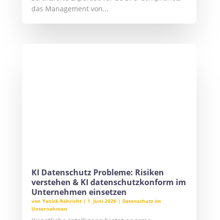
Datenschutz Probleme durch die Verarbeitung
personenbezogener Daten in komplexen
Algorithmen. Unternehmen müssen den
Einsatz von Large Language Models durch
technische und organisatorische...
Datenschutzbeauftragter für IT-
Dienstleister – DSGVO sicher umsetzen
von
Yanick Röhricht
|
27. März 2026
|
Datenschutz im
Unternehmen
Ein externer Datenschutzbeauftragter für IT-
Dienstleister sichert komplexe Datenflüsse
und Kundenprojekte rechtssicher ab. Der
Datenschutzbeauftragter IT-Dienstleister
minimiert Haftungsrisiken der