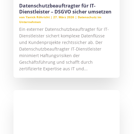
dieser für alle Gesellschaften erreichbar ist
und...
Externer Datenschutzbeauftragter
Rhein Main: DSGVO-konforme
Datenschutzlösungen für die
Metropolregion
von
Yanick Röhricht
|
9. März 2026
|
Datenschutz im
Unternehmen
,
Datenschutzbeauftragter Ort
Personenbezogene Daten und deren
Verarbeitung unterliegen strengen
gesetzlichen Anforderungen durch DSGVO
und BDSG. Verstöße gegen den Datenschutz
können erhebliche Konsequenzen haben: