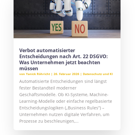
Verbot automatisierter
Entscheidungen nach Art. 22 DSGVO:
Was Unternehmen jetzt beachten
müssen
von
Yanick Röhricht
|
26. Februar 2026
|
Datenschutz und KI
Automatisierte Entscheidungen sind längst
fester Bestandteil moderner
Geschäftsmodelle. Ob KI-Systeme, Machine-
Learning-Modelle oder einfache regelbasierte
Entscheidungslogiken („Business Rules“) –
Unternehmen nutzen digitale Verfahren, um
Prozesse zu beschleunigen,...