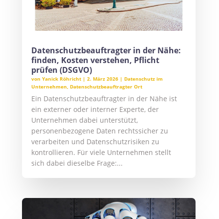
Datenschutzbeauftragter in der Nähe:
finden, Kosten verstehen, Pflicht
prüfen (DSGVO)
von
Yanick Röhricht
|
2. März 2026
|
Datenschutz im
Unternehmen
,
Datenschutzbeauftragter Ort
Ein Datenschutzbeauftragter in der Nähe ist
ein externer oder interner Experte, der
Unternehmen dabei unterstützt,
personenbezogene Daten rechtssicher zu
verarbeiten und Datenschutzrisiken zu
kontrollieren. Für viele Unternehmen stellt
sich dabei dieselbe Frage:...