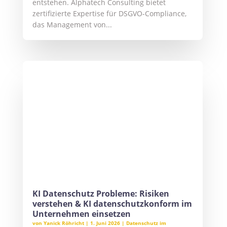
Künstliche Intelligenz bietet enorme
Potenziale, birgt jedoch signifikante KI
Datenschutz Probleme durch die Verarbeitung
personenbezogener Daten in komplexen
Algorithmen. Unternehmen müssen den
Einsatz von Large Language Models durch
technische und organisatorische...
Datenschutzbeauftragter für IT-
Dienstleister – DSGVO sicher umsetzen
von
Yanick Röhricht
|
27. März 2026
|
Datenschutz im
Unternehmen
Ein externer Datenschutzbeauftragter für IT-
Dienstleister sichert komplexe Datenflüsse
und Kundenprojekte rechtssicher ab. Der