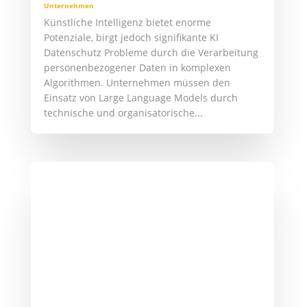
Datenschutzbeauftragter IT-Dienstleister
minimiert Haftungsrisiken der
Geschäftsführung und schafft durch
zertifizierte Expertise aus IT und...
Datenschutzbeauftragter in der
Unternehmensgruppe: Pflichten,
Modelle und Praxislösungen
von
Yanick Röhricht
|
13. März 2026
|
Datenschutz im
Unternehmen
Ein Datenschutzbeauftragter für eine
Unternehmensgruppe kann mehrere
verbundene Unternehmen
datenschutzrechtlich betreuen. Die DSGVO