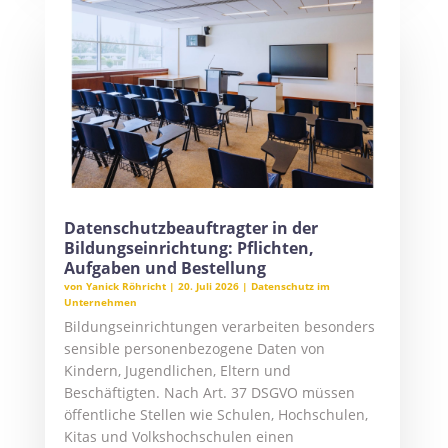
Datenschutzbeauftragter in der
Bildungseinrichtung: Pflichten,
Aufgaben und Bestellung
von
Yanick Röhricht
|
20. Juli 2026
|
Datenschutz im
Unternehmen
Bildungseinrichtungen verarbeiten besonders
sensible personenbezogene Daten von
Kindern, Jugendlichen, Eltern und
Beschäftigten. Nach Art. 37 DSGVO müssen
öffentliche Stellen wie Schulen, Hochschulen,
Kitas und Volkshochschulen einen