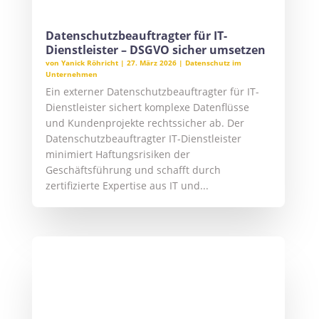
erlaubt ausdrücklich einen gemeinsamen
Datenschutzbeauftragten für Konzerne, sofern
dieser für alle Gesellschaften erreichbar ist
und...
Externer Datenschutzbeauftragter
Rhein Main: DSGVO-konforme
Datenschutzlösungen für die
Metropolregion
von
Yanick Röhricht
|
9. März 2026
|
Datenschutz im
Unternehmen
,
Datenschutzbeauftragter Ort
Personenbezogene Daten und deren
Verarbeitung unterliegen strengen
gesetzlichen Anforderungen durch DSGVO
und BDSG. Verstöße gegen den Datenschutz