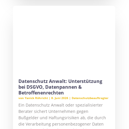
von
Yanick Röhricht
|
8. Juni 2026
|
Datenschutzbeauftragter
Ein Datenschutz Anwalt oder spezialisierter
Berater sichert Unternehmen gegen
Bußgelder und Haftungsrisiken ab, die durch
die Verarbeitung personenbezogener Daten
entstehen. Alphatech Consulting bietet
zertifizierte Expertise für DSGVO-Compliance,
das Management von...
KI Datenschutz Probleme: Risiken
verstehen & KI datenschutzkonform im
Unternehmen einsetzen
von
Yanick Röhricht
|
1. Juni 2026
|
Datenschutz im
Unternehmen