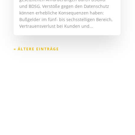
Zertifizierter Datenschutzbeauftragter (TÜV),
zertifizierter Informationssicherheitsbeauftragter
(DGI)
ALPHATECH
CONSULTING GMBH
Taunusstraße 11
65183 Wiesbaden
TELEFON
+49 611 445 010 04