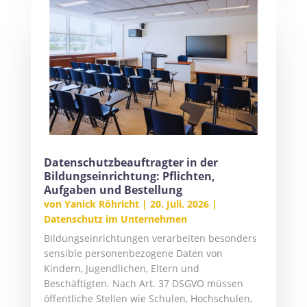
Datenschutzbeauftragter in der
Bildungseinrichtung: Pflichten,
Aufgaben und Bestellung
von
Yanick Röhricht
|
20. Juli, 2026
|
Datenschutz im Unternehmen
Bildungseinrichtungen verarbeiten besonders
sensible personenbezogene Daten von
Kindern, Jugendlichen, Eltern und
Beschäftigten. Nach Art. 37 DSGVO müssen
öffentliche Stellen wie Schulen, Hochschulen,