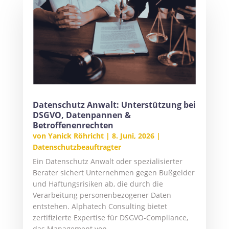
Datenschutz Anwalt: Unterstützung bei
DSGVO, Datenpannen &
Betroffenenrechten
von
Yanick Röhricht
|
8. Juni, 2026
|
Datenschutzbeauftragter
Ein Datenschutz Anwalt oder spezialisierter
Berater sichert Unternehmen gegen Bußgelder
und Haftungsrisiken ab, die durch die
Verarbeitung personenbezogener Daten
entstehen. Alphatech Consulting bietet
zertifizierte Expertise für DSGVO-Compliance,
das Management von...