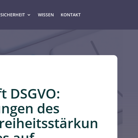
-SICHERHEIT
WISSEN
KONTAKT
fft DSGVO:
ngen des
reiheitsstärkun
es auf