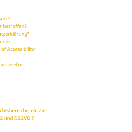
setz?
z betroffen?
utzerklärung?
inne?
 of Accessibility“
arrierefrei
chtsbereiche, ein Ziel
SG und DSGVO ?