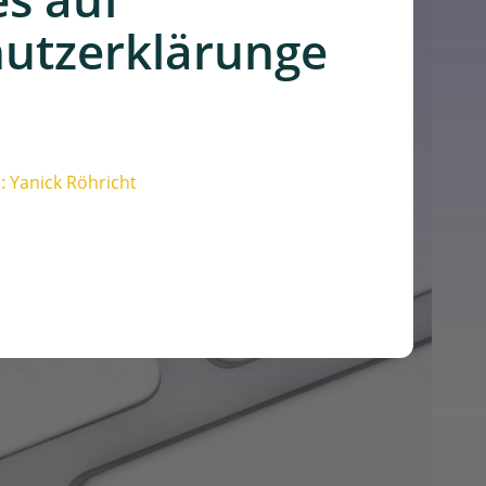
utzerklärunge
 Yanick Röhricht