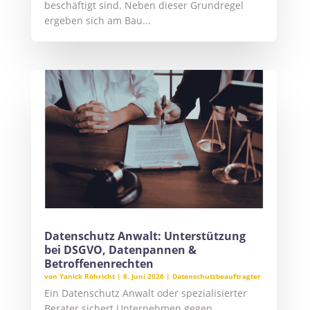
beschäftigt sind. Neben dieser Grundregel
ergeben sich am Bau...
Datenschutz Anwalt: Unterstützung
bei DSGVO, Datenpannen &
Betroffenenrechten
von
Yanick Röhricht
|
8. Juni 2026
|
Datenschutzbeauftragter
Ein Datenschutz Anwalt oder spezialisierter
Berater sichert Unternehmen gegen