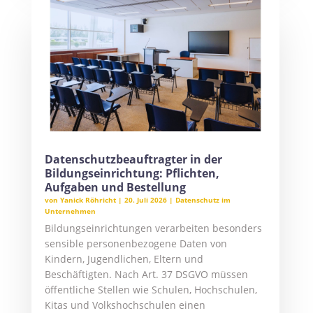
Datenschutzbeauftragter in der
Bildungseinrichtung: Pflichten,
Aufgaben und Bestellung
von
Yanick Röhricht
|
20. Juli 2026
|
Datenschutz im
Unternehmen
Bildungseinrichtungen verarbeiten besonders
sensible personenbezogene Daten von
Kindern, Jugendlichen, Eltern und
Beschäftigten. Nach Art. 37 DSGVO müssen
öffentliche Stellen wie Schulen, Hochschulen,
Kitas und Volkshochschulen einen