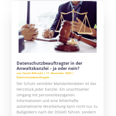
Datenschutzbeauftragter in der
Anwaltskanzlei – ja oder nein?
von
Yanick Röhricht
|
11. November 2025
|
Datenschutzbeauftragter
Der Schutz sensibler Mandantendaten ist das
Herzstück jeder Kanzlei. Ein unachtsamer
Umgang mit personenbezogenen
Informationen und eine fehlerhafte
automatisierte Verarbeitung kann nicht nur zu
Bußgeldern nach der DSGVO führen, sondern