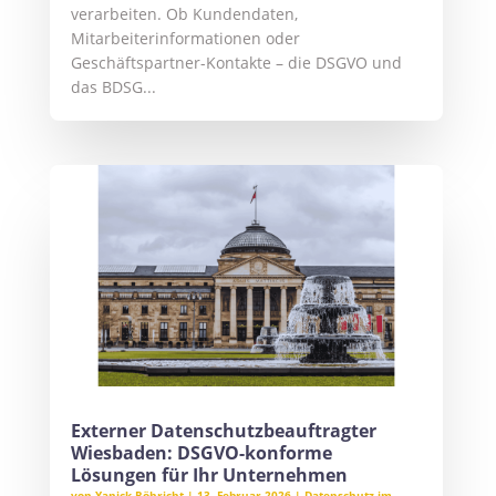
verarbeiten. Ob Kundendaten,
Mitarbeiterinformationen oder
Geschäftspartner-Kontakte – die DSGVO und
das BDSG...
Externer Datenschutzbeauftragter
Wiesbaden: DSGVO-konforme
Lösungen für Ihr Unternehmen
von
Yanick Röhricht
|
13. Februar 2026
|
Datenschutz im