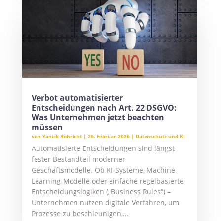
Verbot automatisierter
Entscheidungen nach Art. 22 DSGVO:
Was Unternehmen jetzt beachten
müssen
von
Yanick Röhricht
|
26. Februar 2026
|
Datenschutz und KI
Automatisierte Entscheidungen sind längst
fester Bestandteil moderner
Geschäftsmodelle. Ob KI-Systeme, Machine-
Learning-Modelle oder einfache regelbasierte
Entscheidungslogiken („Business Rules“) –
Unternehmen nutzen digitale Verfahren, um
Prozesse zu beschleunigen,...