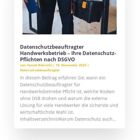
Datenschutzbeauftragter
Handwerksbetrieb – Ihre Datenschutz-
Pflichten nach DSGVO
von
Yanick Röhricht
|
18. November 2025
|
Datenschutzbeauftragter
In diesem Beitrag erfahren Sie, wann ein
Datenschutzbeauftragter für
Handwerksbetriebe Pflicht ist, welche Risiken
ohne DSB drohen und warum die externe
Lösung für viele Handwerker die sicherste und
wirtschaftlichste Wahl ist.
InhaltsverzeichnisWarum Datenschutz auch...