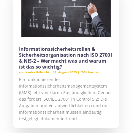
Informationssicherheitsrollen &
Sicherheitsorganisation nach ISO 27001
& NIS-2 – Wer macht was und warum
ist das so wichtig?
von
Yanick Röhricht
|
11. August 2025
|
IT-Sicherheit
Ein funktionierendes
Informationssicherheitsmanagementsystem
(ISMS) lebt von klaren Zuständigkeiten. Genau
das fordert ISO/IEC 27001 in Control 5.2: Die
Aufgaben und Verantwortlichkeiten rund um
Informationssicherheit müssen eindeutig
festgelegt, dokumentiert und...