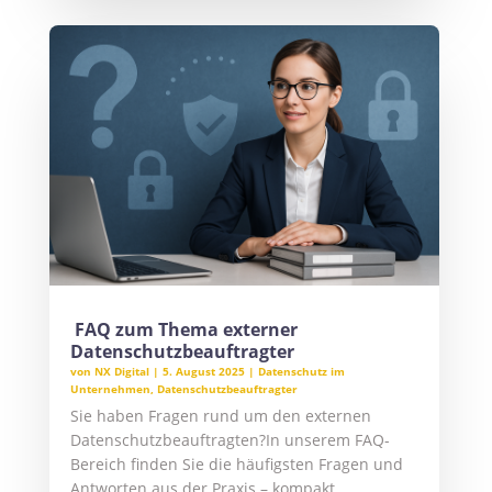
FAQ zum Thema externer
Datenschutzbeauftragter
von
NX Digital
|
5. August 2025
|
Datenschutz im
Unternehmen
,
Datenschutzbeauftragter
Sie haben Fragen rund um den externen
Datenschutzbeauftragten?In unserem FAQ-
Bereich finden Sie die häufigsten Fragen und
Antworten aus der Praxis – kompakt,