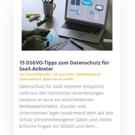
15 DSGVO-Tipps zum Datenschutz für
SaaS-Anbieter
von
Yanick Röhricht
|
24. Juni 2025
|
Datenschutz im
Unternehmen
,
Datenschutz und KI
Datenschutz für SaaS-Anbieter entspricht
nicht nur den rechtlichen Anforderungen,
sondern ist auch ein entscheidender
Wettbewerbsfaktor. Kunden und
Unternehmen legen zunehmend Wert auf den
Schutz personenbezogener Daten und stellen
kritische Fragen zur DSGVO und dem...