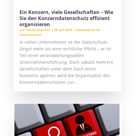
Ein Konzern, viele Gesellschaften – Wie
Sie den Konzerndatenschutz effizient
organisieren
von
Yanick Röhricht
|
29. Juli 2025
|
Datenschutz im
Unternehmen
In vielen Unternehmen ist der Datenschutz
längst mehr als eine rechtliche Pflicht – er ist
Teil einer verantwortungsvollen
Unternehmensführung. Doch sobald mehrere
Gesellschaften unter dem Dach eines
Konzerns agieren, wird die Organisation des
Konzerndatenschutzes zur...